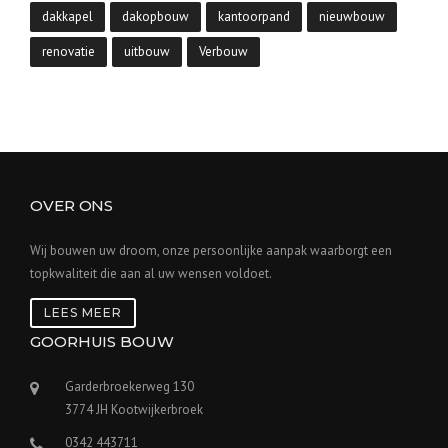
dakkapel
dakopbouw
kantoorpand
nieuwbouw
renovatie
uitbouw
Verbouw
OVER ONS
Wij bouwen uw droom, onze persoonlijke aanpak waarborgt een
topkwaliteit die aan al uw wensen voldoet.
LEES MEER
GOORHUIS BOUW
Garderbroekerweg 130
3774 JH Kootwijkerbroek
0342 443711