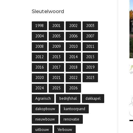
Sleutelwoord
1998
2001
2002
2003
2004
2005
2006
2007
2008
2009
2010
2011
2012
2013
2014
2015
2016
2017
2018
2019
2020
2021
2022
2023
2024
2025
2026
Agrarisch
bedrijfshal
dakkapel
dakopbouw
kantoorpand
nieuwbouw
renovatie
uitbouw
Verbouw