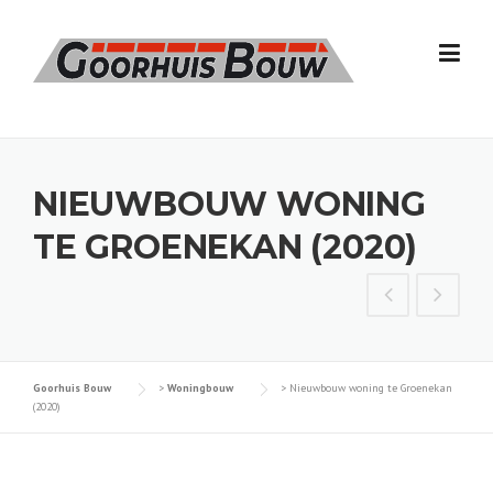
Skip
to
content
NIEUWBOUW WONING
TE GROENEKAN (2020)
Goorhuis Bouw
>
Woningbouw
>
Nieuwbouw woning te Groenekan
(2020)