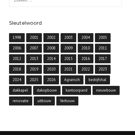
naar:
Sleutelwoord
1998
2001
2002
2003
2004
2005
2006
2007
2008
2009
2010
2011
2012
2013
2014
2015
2016
2017
2018
2019
2020
2021
2022
2023
2024
2025
2026
Agrarisch
bedrijfshal
dakkapel
dakopbouw
kantoorpand
nieuwbouw
renovatie
uitbouw
Verbouw